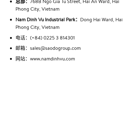
总部：
768B Ngo Gia Tu Street, Hai An Ward, Hai
Phong City, Vietnam
Nam Dinh Vu Industrial Park：
Dong Hai Ward, Hai
Phong City, Vietnam
电话：(+84) 0225 3 814301
邮箱：sales@saodogroup.com
网站：www.namdinhvu.com