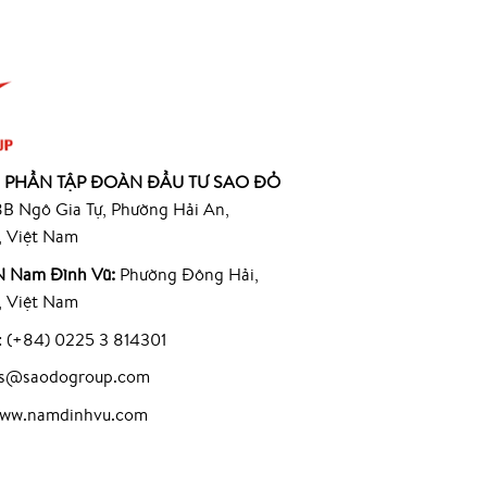
 PHẦN TẬP ĐOÀN ĐẦU TƯ SAO ĐỎ
B Ngô Gia Tự, Phường Hải An,
, Việt Nam
 Nam Đình Vũ:
Phường Đông Hải,
, Việt Nam
: (+84) 0225 3 814301
les@saodogroup.com
www.namdinhvu.com