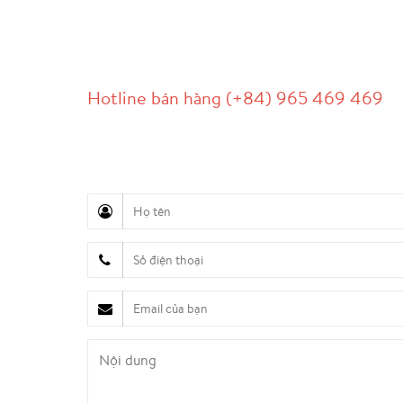
LIÊN HỆ
Hotline bán hàng (+84) 965 469 469
Hỗ trợ truyền thông (Ms. Lan Anh): 0934 577 
Chăm sóc khách hàng (Mr. Hùng): 0936 833 13