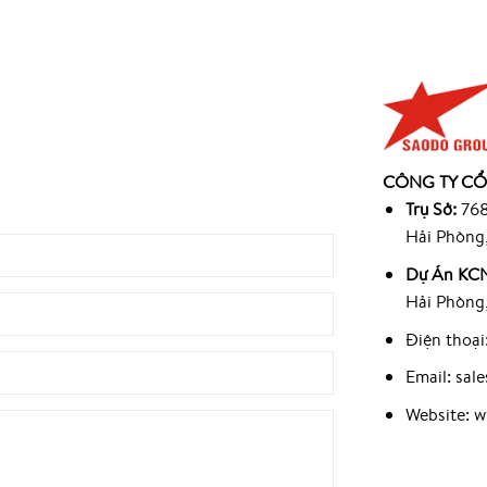
945
CÔNG TY CỔ
9
Trụ Sở:
768
Hải Phòng
Dự Án KCN
Hải Phòng
Điện thoại
Email: sa
Website: 