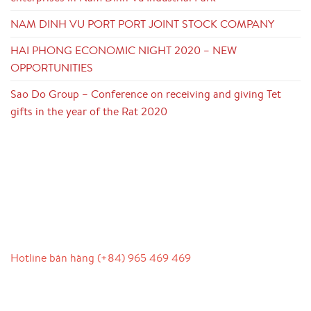
NAM DINH VU PORT PORT JOINT STOCK COMPANY
HAI PHONG ECONOMIC NIGHT 2020 – NEW
OPPORTUNITIES
Sao Do Group – Conference on receiving and giving Tet
gifts in the year of the Rat 2020
LIÊN HỆ
Hotline bán hàng (+84) 965 469 469
Hỗ trợ truyền thông (Ms. Lan Anh): 0934 577 945
Chăm sóc khách hàng (Mr. Hùng): 0936 833 139