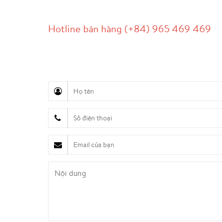
LIÊN HỆ
Hotline bán hàng (+84) 965 469 469
Hỗ trợ truyền thông (Ms. Lan Anh): 0934 577 
Chăm sóc khách hàng (Mr. Hùng): 0936 833 13