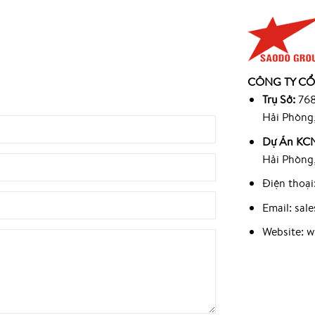
945
CÔNG TY CỔ
9
Trụ Sở:
768
Hải Phòng
Dự Án KCN
Hải Phòng
Điện thoại
Email: sa
Website: 