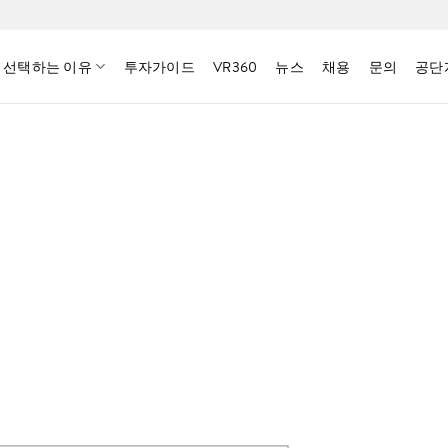
 선택하는 이유
투자가이드
VR360
뉴스
채용
문의
공단