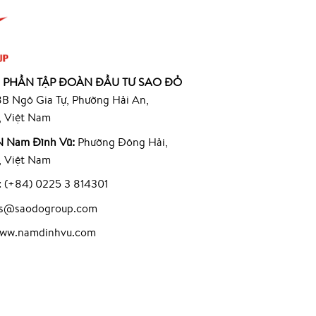
 PHẦN TẬP ĐOÀN ĐẦU TƯ SAO ĐỎ
B Ngô Gia Tự, Phường Hải An,
, Việt Nam
 Nam Đình Vũ:
Phường Đông Hải,
, Việt Nam
: (+84) 0225 3 814301
les@saodogroup.com
www.namdinhvu.com