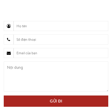
Hỗ trợ truyền thông (Ms. Lan Anh): 0934 577 945
Chăm sóc khách hàng (Mr. Hùng): 0936 833 139