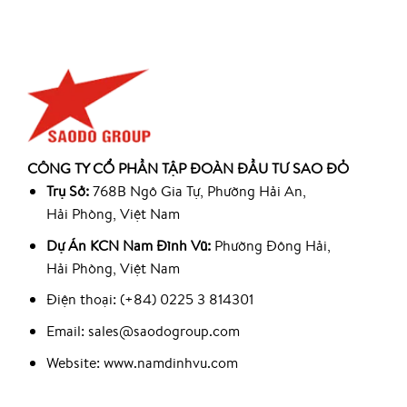
CÔNG TY CỔ PHẦN TẬP ĐOÀN ĐẦU TƯ SAO ĐỎ
Trụ Sở:
768B Ngô Gia Tự, Phường Hải An,
Hải Phòng, Việt Nam
Dự Án KCN Nam Đình Vũ:
Phường Đông Hải,
Hải Phòng, Việt Nam
Điện thoại: (+84) 0225 3 814301
Email: sales@saodogroup.com
Website: www.namdinhvu.com