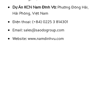
Dự Án KCN Nam Đình Vũ:
Phường Đông Hải,
Hải Phòng, Việt Nam
Điện thoại: (+84) 0225 3 814301
Email: sales@saodogroup.com
Website: www.namdinhvu.com