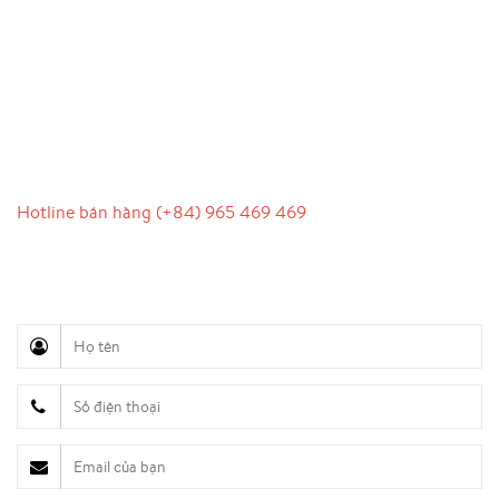
LIÊN HỆ
Hotline bán hàng (+84) 965 469 469
Hỗ trợ truyền thông (Ms. Lan Anh): 0934 577 945
Chăm sóc khách hàng (Mr. Hùng): 0936 833 139