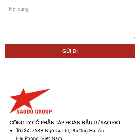
CÔNG TY CỔ PHẦN TẬP ĐOÀN ĐẦU TƯ SAO ĐỎ
Trụ Sở:
768B Ngô Gia Tự, Phường Hải An,
Hải Phòng, Việt Nam