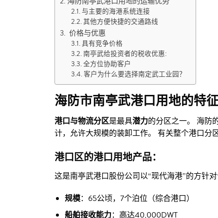
海防南亭武港口用地的运输优势
与主要的海港系统连接
其他方便快捷的交通路线
价格与优惠
具有竞争价格
南亭武给投资者的税收优惠:
全方位协助客户
客户为什么要选择南定武工业园？
海防市南亭武港口用地的特
港口与物流分区
是最具
潜力
的分区之一。 海防
计，允许大规模的装卸工作。 有关整个港口分
港口区的港口用地产品：
这是南亭武港口股份公司以“现代海港”的方针
规模
：65公顷，7个泊位（综合港口）
船舶接收能力
：高达40,000DWT