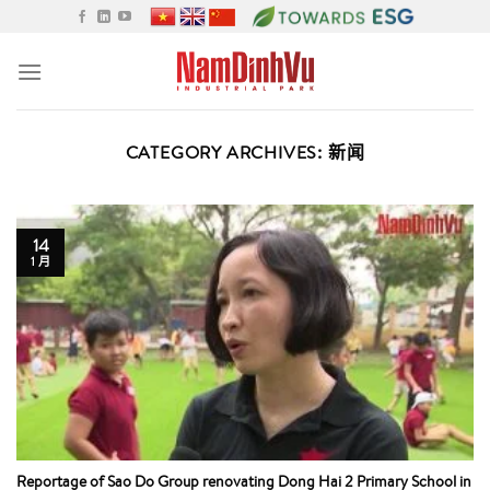
Skip
to
content
CATEGORY ARCHIVES:
新闻
14
1 月
Reportage of Sao Do Group renovating Dong Hai 2 Primary School in