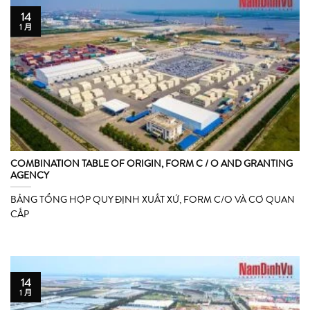
14
1 月
COMBINATION TABLE OF ORIGIN, FORM C / O AND GRANTING
AGENCY
BẢNG TỔNG HỢP QUY ĐỊNH XUẤT XỨ, FORM C/O VÀ CƠ QUAN
CẤP
14
1 月