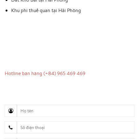
Khu phi thuế quan tại Hải Phòng
LIÊN HỆ
Hotline bán hàng (+84) 965 469 469
Hỗ trợ truyền thông (Ms. Lan Anh): 0934 577 945
Chăm sóc khách hàng (Mr. Hùng): 0936 833 139