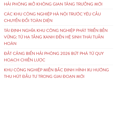
HẢI PHÒNG MỞ KHÔNG GIAN TĂNG TRƯỞNG MỚI
CÁC KHU CÔNG NGHIỆP HÀ NỘI TRƯỚC YÊU CẦU
CHUYỂN ĐỔI TOÀN DIỆN
TÁI ĐỊNH NGHĨA KHU CÔNG NGHIỆP PHÁT TRIỂN BỀN
VỮNG: TỪ HẠ TẦNG XANH ĐẾN HỆ SINH THÁI TUẦN
HOÀN
ĐẤT CẢNG BIỂN HẢI PHÒNG 2026 BỨT PHÁ TỪ QUY
HOẠCH CHIẾN LƯỢC
KHU CÔNG NGHIỆP MIỀN BẮC ĐỊNH HÌNH XU HƯỚNG
THU HÚT ĐẦU TƯ TRONG GIAI ĐOẠN MỚI