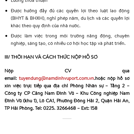
Lương thỏa thuận
Được hưởng đầy đủ các quyền lợi theo luật lao động
(BHYT & BHXH), nghỉ phép năm, du lịch và các quyền lợi
khác theo quy định của nhà nước.
Được làm việc trong môi trường năng động, chuyên
nghiệp, sáng tạo, có nhiều cơ hội học tập và phát triển.
III/ THỜI HẠN VÀ CÁCH THỨC NỘP HỒ SƠ
Nộp CV qua
email:
tuyendung@namdinhvuport.com.vn
.hoặc nộp hồ sơ
xin việc trực tiếp qua địa chỉ
Phòng Nhân sự – Tầng 2 –
Công ty CP Cảng Nam Đình Vũ – Khu Công nghiệp Nam
Đình Vũ (khu 1), Lô CA1, Phường Đông Hải 2, Quận Hải An,
TP Hải Phòng. Tel: 0225. 3266468 – Ext: 158