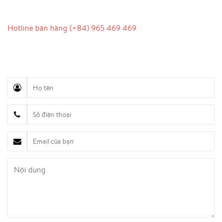
LIÊN HỆ
Hotline bán hàng (+84) 965 469 469
Hỗ trợ truyền thông (Ms. Lan Anh): 0934 577 945
Chăm sóc khách hàng (Mr. Hùng): 0936 833 139