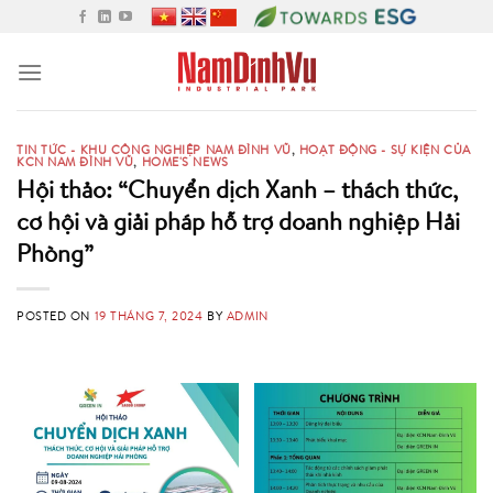
Skip
to
content
TIN TỨC - KHU CÔNG NGHIỆP NAM ĐÌNH VŨ
,
HOẠT ĐỘNG - SỰ KIỆN CỦA
KCN NAM ĐÌNH VŨ
,
HOME'S NEWS
Hội thảo: “Chuyển dịch Xanh – thách thức,
cơ hội và giải pháp hỗ trợ doanh nghiệp Hải
Phòng”
POSTED ON
19 THÁNG 7, 2024
BY
ADMIN