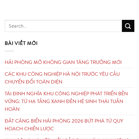
BÀI VIẾT MỚI
HẢI PHÒNG MỞ KHÔNG GIAN TĂNG TRƯỞNG MỚI
CÁC KHU CÔNG NGHIỆP HÀ NỘI TRƯỚC YÊU CẦU
CHUYỂN ĐỔI TOÀN DIỆN
TÁI ĐỊNH NGHĨA KHU CÔNG NGHIỆP PHÁT TRIỂN BỀN
VỮNG: TỪ HẠ TẦNG XANH ĐẾN HỆ SINH THÁI TUẦN
HOÀN
ĐẤT CẢNG BIỂN HẢI PHÒNG 2026 BỨT PHÁ TỪ QUY
HOẠCH CHIẾN LƯỢC