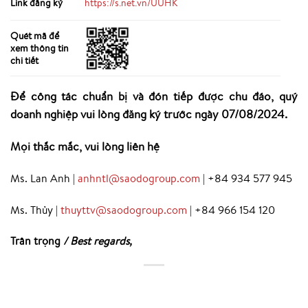
Link đăng ký
https://s.net.vn/UUHK
Quét mã để
xem thông tin
chi tiết
Để công tác chuẩn bị và đón tiếp được chu đáo, quý
doanh nghiệp vui lòng đăng ký trước ngày 07/08/2024.
Mọi thắc mắc, vui lòng liên hệ
Ms. Lan Anh |
anhntl@saodogroup.com
| +84 934 577 945
Ms. Thủy |
thuyttv@saodogroup.com
| +84 966 154 120
Trân trọng
/ Best regards,