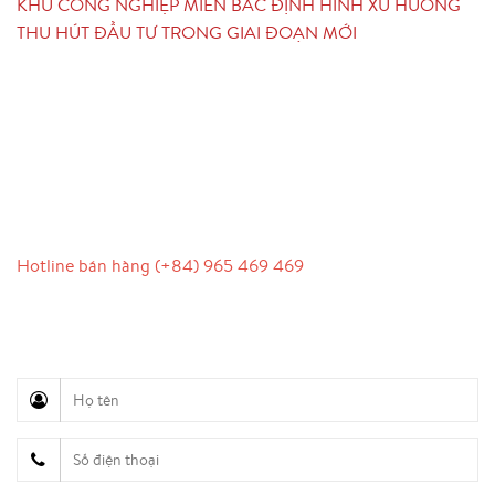
KHU CÔNG NGHIỆP MIỀN BẮC ĐỊNH HÌNH XU HƯỚNG
THU HÚT ĐẦU TƯ TRONG GIAI ĐOẠN MỚI
LIÊN HỆ
Hotline bán hàng (+84) 965 469 469
Hỗ trợ truyền thông (Ms. Lan Anh): 0934 577 945
Chăm sóc khách hàng (Mr. Hùng): 0936 833 139