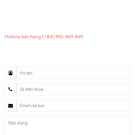
LIÊN HỆ
Hotline bán hàng (+84) 965 469 469
Hỗ trợ truyền thông (Ms. Lan Anh): 0934 577 945
Chăm sóc khách hàng (Mr. Hùng): 0936 833 139