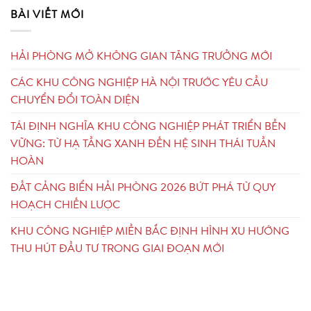
BÀI VIẾT MỚI
HẢI PHÒNG MỞ KHÔNG GIAN TĂNG TRƯỞNG MỚI
CÁC KHU CÔNG NGHIỆP HÀ NỘI TRƯỚC YÊU CẦU
CHUYỂN ĐỔI TOÀN DIỆN
TÁI ĐỊNH NGHĨA KHU CÔNG NGHIỆP PHÁT TRIỂN BỀN
VỮNG: TỪ HẠ TẦNG XANH ĐẾN HỆ SINH THÁI TUẦN
HOÀN
ĐẤT CẢNG BIỂN HẢI PHÒNG 2026 BỨT PHÁ TỪ QUY
HOẠCH CHIẾN LƯỢC
KHU CÔNG NGHIỆP MIỀN BẮC ĐỊNH HÌNH XU HƯỚNG
THU HÚT ĐẦU TƯ TRONG GIAI ĐOẠN MỚI