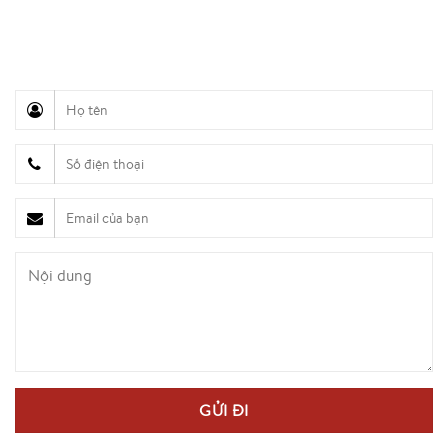
Hỗ trợ truyền thông (Ms. Lan Anh): 0934 577 945
Chăm sóc khách hàng (Mr. Hùng): 0936 833 139