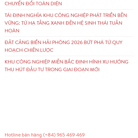
CHUYỂN ĐỔI TOÀN DIỆN
TÁI ĐỊNH NGHĨA KHU CÔNG NGHIỆP PHÁT TRIỂN BỀN
VỮNG: TỪ HẠ TẦNG XANH ĐẾN HỆ SINH THÁI TUẦN
HOÀN
ĐẤT CẢNG BIỂN HẢI PHÒNG 2026 BỨT PHÁ TỪ QUY
HOẠCH CHIẾN LƯỢC
KHU CÔNG NGHIỆP MIỀN BẮC ĐỊNH HÌNH XU HƯỚNG
THU HÚT ĐẦU TƯ TRONG GIAI ĐOẠN MỚI
LIÊN HỆ
Hotline bán hàng (+84) 965 469 469