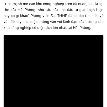
triển mạnh mẽ các khu công nghiệp trên cả nước, đâu là lợi
thế của Hải Phòng, nhu cầu của nhà đầu tư giai đoạn hiện
nay có gì khác? Phóng viên Đài THHP đã có dịp tìm hiểu về
vấn đề này qua cuộc phỏng vấn với lãnh đạo của 1 trong các
khu công nghiệp có diện tích lớn nhất tại Hải Phòng.