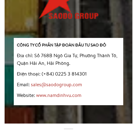
CÔNG TY CỔ PHẦN TẬP ĐOÀN ĐẦU TƯ SAO ĐỎ
Địa chỉ: Số 768B Ngô Gia Tự, Phường Thành Tô,
Quận Hải An, Hải Phòng.
Điện thoại: (+84) 0225 3 814301
Email:
sales@saodogroup.com
Website:
www.namdinhvu.com