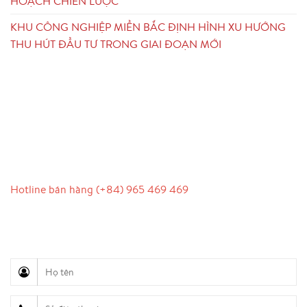
HOẠCH CHIẾN LƯỢC
KHU CÔNG NGHIỆP MIỀN BẮC ĐỊNH HÌNH XU HƯỚNG
THU HÚT ĐẦU TƯ TRONG GIAI ĐOẠN MỚI
LIÊN HỆ
Hotline bán hàng (+84) 965 469 469
Hỗ trợ truyền thông (Ms. Lan Anh): 0934 577 945
Chăm sóc khách hàng (Mr. Hùng): 0936 833 139