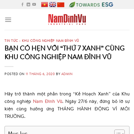
Skip
to
content
TIN TỨC - KHU CÔNG NGHIỆP NAM ĐÌNH VŨ
BẠN CÓ HẸN VỚI “THỨ 7 XANH” CÙNG
KHU CÔNG NGHIỆP NAM ĐÌNH VŨ
POSTED ON
11 THÁNG 6, 2020
BY
ADMIN
Hãy trở thành một phần trong “Kế Hoạch Xanh” của Khu
công nghiệp
Nam Đình Vũ
. Ngày 27/6 này, đừng bỏ lỡ sự
kiện cùng hưởng ứng THÁNG HÀNH ĐỘNG VÌ MÔI
TRƯỜNG.
Mục lục