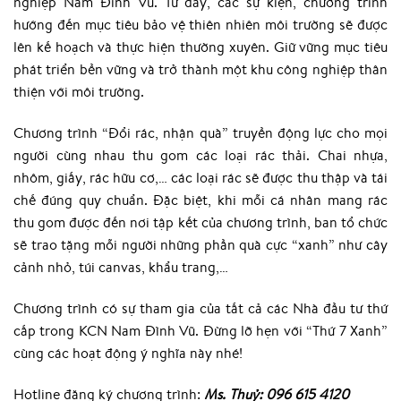
nghiệp Nam Đình Vũ. Từ đây, các sự kiện, chương trình
hướng đến mục tiêu bảo vệ thiên nhiên môi trường sẽ được
lên kế hoạch và thực hiện thường xuyên. Giữ vững mục tiêu
phát triển bền vững và trở thành một khu công nghiệp thân
thiện với môi trường.
Chương trình “Đổi rác, nhận quà” truyền động lực cho mọi
người cùng nhau thu gom các loại rác thải. Chai nhựa,
nhôm, giấy, rác hữu cơ,… các loại rác sẽ được thu thập và tái
chế đúng quy chuẩn. Đặc biệt, khi mỗi cá nhân mang rác
thu gom được đến nơi tập kết của chương trình, ban tổ chức
sẽ trao tặng mỗi người những phần quà cực “xanh” như cây
cảnh nhỏ, túi canvas, khẩu trang,…
Chương trình có sự tham gia của tất cả các Nhà đầu tư thứ
cấp trong KCN Nam Đình Vũ. Đừng lỡ hẹn với “Thứ 7 Xanh”
cùng các hoạt động ý nghĩa này nhé!
Hotline đăng ký chương trình:
Ms. Thuỷ: 096 615 4120