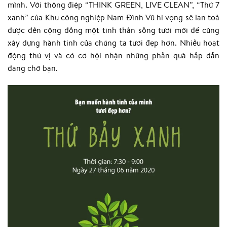
mình. Với thông điệp “THINK GREEN, LIVE CLEAN”, “Thứ 7
xanh” của Khu công nghiệp Nam Đình Vũ hi vọng sẽ lan toả
được đến cộng đồng một tinh thần sống tươi mới để cùng
xây dựng hành tinh của chúng ta tươi đẹp hơn. Nhiều hoạt
động thú vị và có cơ hội nhận những phần quà hấp dẫn
đang chờ bạn.