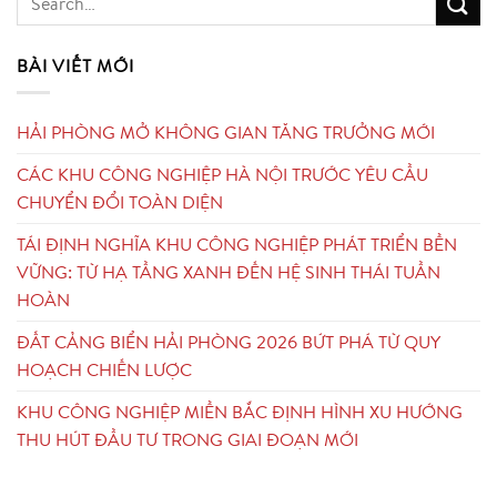
BÀI VIẾT MỚI
HẢI PHÒNG MỞ KHÔNG GIAN TĂNG TRƯỞNG MỚI
CÁC KHU CÔNG NGHIỆP HÀ NỘI TRƯỚC YÊU CẦU
CHUYỂN ĐỔI TOÀN DIỆN
TÁI ĐỊNH NGHĨA KHU CÔNG NGHIỆP PHÁT TRIỂN BỀN
VỮNG: TỪ HẠ TẦNG XANH ĐẾN HỆ SINH THÁI TUẦN
HOÀN
ĐẤT CẢNG BIỂN HẢI PHÒNG 2026 BỨT PHÁ TỪ QUY
HOẠCH CHIẾN LƯỢC
KHU CÔNG NGHIỆP MIỀN BẮC ĐỊNH HÌNH XU HƯỚNG
THU HÚT ĐẦU TƯ TRONG GIAI ĐOẠN MỚI