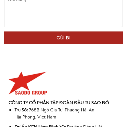
CÔNG TY CỔ PHẦN TẬP ĐOÀN ĐẦU TƯ SAO ĐỎ
Trụ Sở:
768B Ngô Gia Tự, Phường Hải An,
Hải Phòng, Việt Nam
Dự Án KCN Nam Đình Vũ:
Phường Đông Hải,