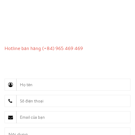
LIÊN HỆ
Hotline bán hàng (+84) 965 469 469
Hỗ trợ truyền thông (Ms. Lan Anh): 0934 577 945
Chăm sóc khách hàng (Mr. Hùng): 0936 833 139