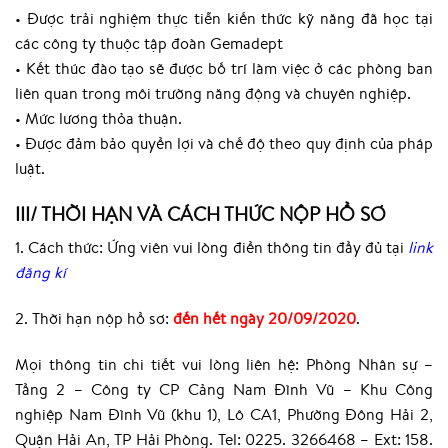
• Được trải nghiệm thực tiễn kiến thức kỹ năng đã học tại
các công ty thuộc tập đoàn Gemadept
• Kết thúc đào tạo sẽ được bố trí làm việc ở các phòng ban
liên quan trong môi trường năng động và chuyên nghiệp.
• Mức lương thỏa thuận.
• Được đảm bảo quyền lợi và chế độ theo quy định của pháp
luật.
III/ THỜI HẠN VÀ CÁCH THỨC NỘP HỒ SƠ
1. Cách thức: Ứng viên vui lòng điền thông tin đầy đủ tại
link
đăng kí
2. Thời hạn nộp hồ sơ:
đến hết ngày 20/09/2020
.
Mọi thông tin chi tiết vui lòng liên hệ: Phòng Nhân sự –
Tầng 2 – Công ty CP Cảng Nam Đình Vũ – Khu Công
nghiệp Nam Đình Vũ (khu 1), Lô CA1, Phường Đông Hải 2,
Quận Hải An, TP Hải Phòng. Tel: 0225. 3266468 – Ext: 158.