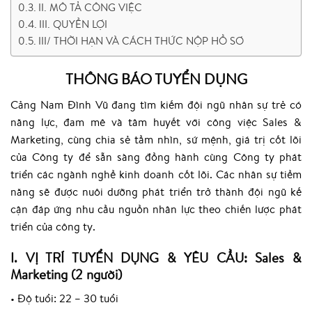
II. MÔ TẢ CÔNG VIỆC
III. QUYỀN LỢI
III/ THỜI HẠN VÀ CÁCH THỨC NỘP HỒ SƠ
THÔNG BÁO TUYỂN DỤNG
Cảng Nam Đình Vũ đang tìm kiếm đội ngũ nhân sự trẻ có
năng lực, đam mê và tâm huyết với công việc Sales &
Marketing, cùng chia sẻ tầm nhìn, sứ mệnh, giá trị cốt lõi
của Công ty để sẵn sàng đồng hành cùng Công ty phát
triển các ngành nghề kinh doanh cốt lõi. Các nhân sự tiềm
năng sẽ được nuôi dưỡng phát triển trở thành đội ngũ kế
cận đáp ứng nhu cầu nguồn nhân lực theo chiến lược phát
triển của công ty.
I. VỊ TRÍ TUYỂN DỤNG & YÊU CẦU: Sales &
Marketing (2 người)
• Độ tuổi: 22 – 30 tuổi