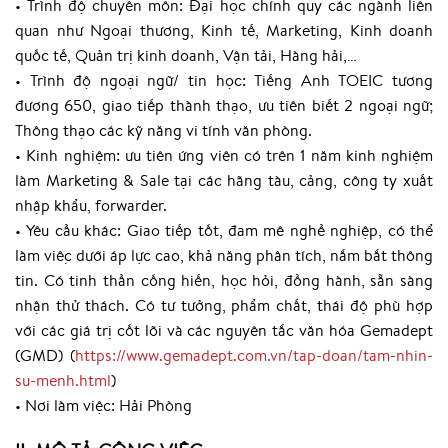
• Trình độ chuyên môn: Đại học chính quy các ngành liên
quan như Ngoại thương, Kinh tế, Marketing, Kinh doanh
quốc tế, Quản trị kinh doanh, Vận tải, Hàng hải,…
• Trình độ ngoại ngữ/ tin học: Tiếng Anh TOEIC tương
đương 650, giao tiếp thành thạo, ưu tiên biết 2 ngoại ngữ;
Thông thạo các kỹ năng vi tính văn phòng.
• Kinh nghiệm: ưu tiên ứng viên có trên 1 năm kinh nghiệm
làm Marketing & Sale tại các hãng tàu, cảng, công ty xuất
nhập khẩu, forwarder.
• Yêu cầu khác: Giao tiếp tốt, đam mê nghề nghiệp, có thể
làm việc dưới áp lực cao, khả năng phân tích, nắm bắt thông
tin. Có tinh thần cống hiến, học hỏi, đồng hành, sẵn sàng
nhận thử thách. Có tư tưởng, phẩm chất, thái độ phù hợp
với các giá trị cốt lõi và các nguyên tắc văn hóa Gemadept
(GMD) (
https://www.gemadept.com.vn/tap-doan/tam-nhin-
su-menh.html
)
• Nơi làm việc: Hải Phòng