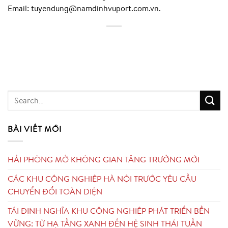
Email: tuyendung@namdinhvuport.com.vn.
BÀI VIẾT MỚI
HẢI PHÒNG MỞ KHÔNG GIAN TĂNG TRƯỞNG MỚI
CÁC KHU CÔNG NGHIỆP HÀ NỘI TRƯỚC YÊU CẦU
CHUYỂN ĐỔI TOÀN DIỆN
TÁI ĐỊNH NGHĨA KHU CÔNG NGHIỆP PHÁT TRIỂN BỀN
VỮNG: TỪ HẠ TẦNG XANH ĐẾN HỆ SINH THÁI TUẦN