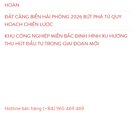
HOÀN
ĐẤT CẢNG BIỂN HẢI PHÒNG 2026 BỨT PHÁ TỪ QUY
HOẠCH CHIẾN LƯỢC
KHU CÔNG NGHIỆP MIỀN BẮC ĐỊNH HÌNH XU HƯỚNG
THU HÚT ĐẦU TƯ TRONG GIAI ĐOẠN MỚI
LIÊN HỆ
Hotline bán hàng (+84) 965 469 469
Hỗ trợ truyền thông (Ms. Lan Anh): 0934 577 945
Chăm sóc khách hàng (Mr. Hùng): 0936 833 139