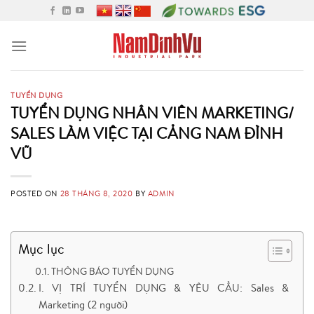
Skip
to
content
TUYỂN DỤNG
TUYỂN DỤNG NHÂN VIÊN MARKETING/
SALES LÀM VIỆC TẠI CẢNG NAM ĐÌNH
VŨ
POSTED ON
28 THÁNG 8, 2020
BY
ADMIN
Mục lục
THÔNG BÁO TUYỂN DỤNG
I. VỊ TRÍ TUYỂN DỤNG & YÊU CẦU: Sales &
Marketing (2 người)