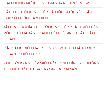
HẢI PHÒNG MỞ KHÔNG GIAN TĂNG TRƯỞNG MỚI
CÁC KHU CÔNG NGHIỆP HÀ NỘI TRƯỚC YÊU CẦU
CHUYỂN ĐỔI TOÀN DIỆN
TÁI ĐỊNH NGHĨA KHU CÔNG NGHIỆP PHÁT TRIỂN BỀN
VỮNG: TỪ HẠ TẦNG XANH ĐẾN HỆ SINH THÁI TUẦN
HOÀN
ĐẤT CẢNG BIỂN HẢI PHÒNG 2026 BỨT PHÁ TỪ QUY
HOẠCH CHIẾN LƯỢC
KHU CÔNG NGHIỆP MIỀN BẮC ĐỊNH HÌNH XU HƯỚNG
THU HÚT ĐẦU TƯ TRONG GIAI ĐOẠN MỚI