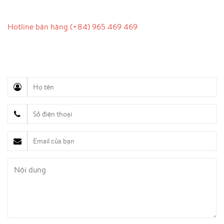
LIÊN HỆ
Hotline bán hàng (+84) 965 469 469
Hỗ trợ truyền thông (Ms. Lan Anh): 0934 577 945
Chăm sóc khách hàng (Mr. Hùng): 0936 833 139