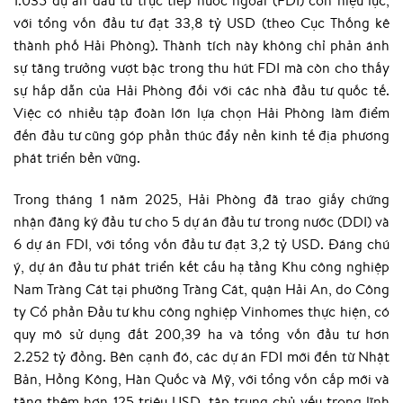
với tổng vốn đầu tư đạt 33,8 tỷ USD (theo Cục Thống kê
thành phố Hải Phòng). Thành tích này không chỉ phản ánh
sự tăng trưởng vượt bậc trong thu hút FDI mà còn cho thấy
sự hấp dẫn của Hải Phòng đối với các nhà đầu tư quốc tế.
Việc có nhiều tập đoàn lớn lựa chọn Hải Phòng làm điểm
đến đầu tư cũng góp phần thúc đẩy nền kinh tế địa phương
phát triển bền vững.
Trong tháng 1 năm 2025, Hải Phòng đã trao giấy chứng
nhận đăng ký đầu tư cho 5 dự án đầu tư trong nước (DDI) và
6 dự án FDI, với tổng vốn đầu tư đạt 3,2 tỷ USD. Đáng chú
ý, dự án đầu tư phát triển kết cấu hạ tầng Khu công nghiệp
Nam Tràng Cát tại phường Tràng Cát, quận Hải An, do Công
ty Cổ phần Đầu tư khu công nghiệp Vinhomes thực hiện, có
quy mô sử dụng đất 200,39 ha và tổng vốn đầu tư hơn
2.252 tỷ đồng. Bên cạnh đó, các dự án FDI mới đến từ Nhật
Bản, Hồng Kông, Hàn Quốc và Mỹ, với tổng vốn cấp mới và
tăng thêm hơn 125 triệu USD, tập trung chủ yếu trong lĩnh