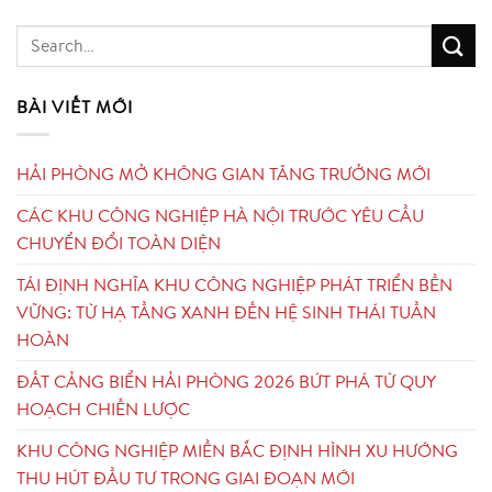
BÀI VIẾT MỚI
HẢI PHÒNG MỞ KHÔNG GIAN TĂNG TRƯỞNG MỚI
CÁC KHU CÔNG NGHIỆP HÀ NỘI TRƯỚC YÊU CẦU
CHUYỂN ĐỔI TOÀN DIỆN
TÁI ĐỊNH NGHĨA KHU CÔNG NGHIỆP PHÁT TRIỂN BỀN
VỮNG: TỪ HẠ TẦNG XANH ĐẾN HỆ SINH THÁI TUẦN
HOÀN
ĐẤT CẢNG BIỂN HẢI PHÒNG 2026 BỨT PHÁ TỪ QUY
HOẠCH CHIẾN LƯỢC
KHU CÔNG NGHIỆP MIỀN BẮC ĐỊNH HÌNH XU HƯỚNG
THU HÚT ĐẦU TƯ TRONG GIAI ĐOẠN MỚI