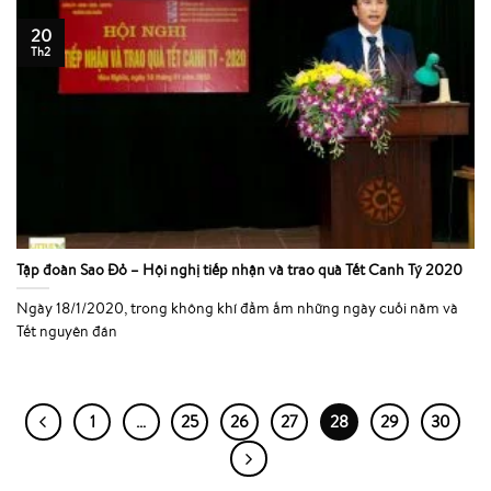
20
Th2
Tập đoàn Sao Đỏ – Hội nghị tiếp nhận và trao quà Tết Canh Tý 2020
Ngày 18/1/2020, trong không khí đầm ấm những ngày cuối năm và
Tết nguyên đán
1
…
25
26
27
28
29
30