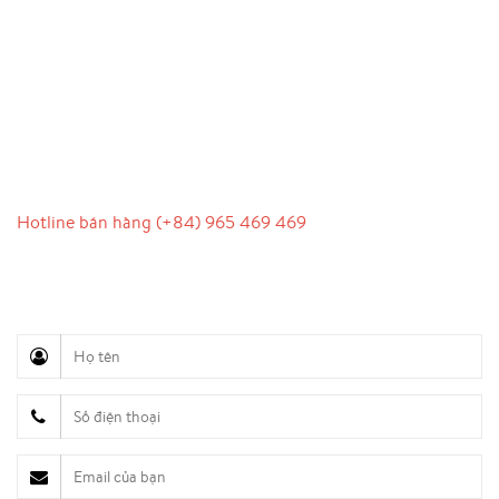
LIÊN HỆ
Hotline bán hàng (+84) 965 469 469
Hỗ trợ truyền thông (Ms. Lan Anh): 0934 577 945
Chăm sóc khách hàng (Mr. Hùng): 0936 833 139