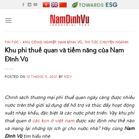
Skip
to
content
TIN TỨC - KHU CÔNG NGHIỆP NAM ĐÌNH VŨ
,
TIN TỨC CHUYÊN NGÀNH
Khu phi thuế quan và tiềm năng của Nam
Đình Vũ
POSTED ON
12 THÁNG 11, 2021
BY
NDV
Chính sách thương mại phi thuế quan ngày càng được nhiều
nước trên thế giới sử dụng để hỗ trợ và thúc đẩy hoạt động
xuất nhập khẩu, đặc biệt là các nước phát triển. Vậy khu phi
thuế quan ở
các kcn ở việt nam
được xác định như thế nào
và mang lại những lợi ích gì cho nước nhà? Hãy cùng
Nam
Đình Vũ
tìm hiểu nhé