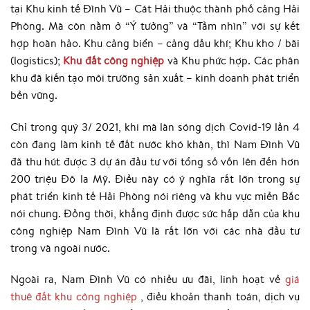
tại Khu kinh tế Đình Vũ – Cát Hải thuộc thành phố cảng Hải
Phòng. Mà còn nằm ở “Ý tưởng” và “Tầm nhìn” với sự kết
hợp hoàn hảo. Khu cảng biển – cảng dầu khí; Khu kho / bãi
(logistics);
Khu đất công nghiệp
và Khu phức hợp. Các phân
khu đã kiến tạo môi trường sản xuất – kinh doanh phát triển
bền vững.
Chỉ trong quý 3/ 2021, khi mà làn sóng dịch Covid-19 lần 4
còn đang làm kinh tế đất nước khó khăn, thì Nam Đình Vũ
đã thu hút được 3 dự án đầu tư với tổng số vốn lên đến hơn
200 triệu Đô la Mỹ. Điều này có ý nghĩa rất lớn trong sự
phát triển kinh tế Hải Phòng nói riêng và khu vực miền Bắc
nói chung. Đồng thời, khẳng định được sức hấp dẫn của khu
công nghiệp Nam Đình Vũ là rất lớn với các nhà đầu tư
trong và ngoài nước.
Ngoài ra, Nam Đình Vũ có nhiều ưu đãi, linh hoạt về
giá
thuê đất khu công nghiệp
, điều khoản thanh toán, dịch vụ