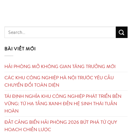
BÀI VIẾT MỚI
HẢI PHÒNG MỞ KHÔNG GIAN TĂNG TRƯỞNG MỚI
CÁC KHU CÔNG NGHIỆP HÀ NỘI TRƯỚC YÊU CẦU
CHUYỂN ĐỔI TOÀN DIỆN
TÁI ĐỊNH NGHĨA KHU CÔNG NGHIỆP PHÁT TRIỂN BỀN
VỮNG: TỪ HẠ TẦNG XANH ĐẾN HỆ SINH THÁI TUẦN
HOÀN
ĐẤT CẢNG BIỂN HẢI PHÒNG 2026 BỨT PHÁ TỪ QUY
HOẠCH CHIẾN LƯỢC