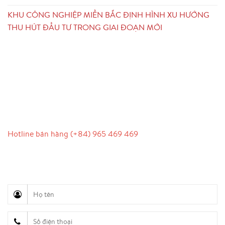
KHU CÔNG NGHIỆP MIỀN BẮC ĐỊNH HÌNH XU HƯỚNG
THU HÚT ĐẦU TƯ TRONG GIAI ĐOẠN MỚI
LIÊN HỆ
Hotline bán hàng (+84) 965 469 469
Hỗ trợ truyền thông (Ms. Lan Anh): 0934 577 945
Chăm sóc khách hàng (Mr. Hùng): 0936 833 139